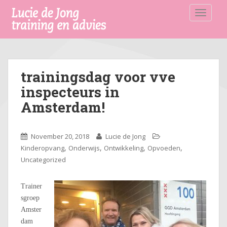
S
TOGGLE
k
i
p
t
o
trainingsdag voor vve
m
a
inspecteurs in
i
Amsterdam!
n
c
o
November 20, 2018
Lucie de Jong
n
,
,
,
,
Kinderopvang
Onderwijs
Ontwikkeling
Opvoeden
t
Uncategorized
e
n
Trainer
t
sgroep
Amster
dam