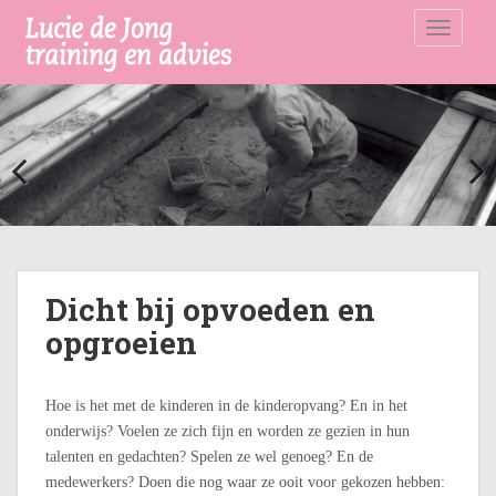
S
TOGGLE
k
i
p
t
o
m
a
i
n
c
o
Dicht bij opvoeden en
n
opgroeien
t
e
n
Hoe is het met de kinderen in de kinderopvang? En in het
t
onderwijs? Voelen ze zich fijn en worden ze gezien in hun
talenten en gedachten? Spelen ze wel genoeg? En de
medewerkers? Doen die nog waar ze ooit voor gekozen hebben: